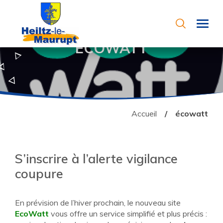
Aller au contenu
Recherch
Ville de Heiltz le Maurupt
ÉCOWATT
Accueil
écowatt
S’inscrire à l’alerte vigilance
coupure
En prévision de l’hiver prochain, le nouveau site
EcoWatt
vous offre un service simplifié et plus précis :