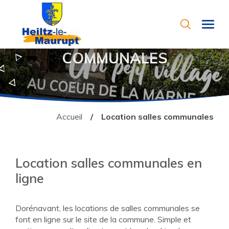
Aller au contenu
Recherch
Ville de Heiltz le Maurupt
LOCATION SALLES
COMMUNALES
Accueil
Location salles communales
Location salles communales en
ligne
Dorénavant, les locations de salles communales se
font en ligne sur le site de la commune. Simple et